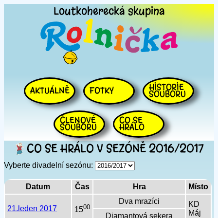
Loutkoherecká
skupina
HISTORIE
AKTUÁLNĚ
FOTKY
SOUBORU
ČLENOVÉ
CO SE
SOUBORU
HRÁLO
CO SE HRÁLO V SEZÓNĚ 2016/2017
Vyberte divadelní sezónu:
Datum
Čas
Hra
Místo
Dva mrazíci
KD
00
21.leden 2017
15
Máj
Diamantová sekera