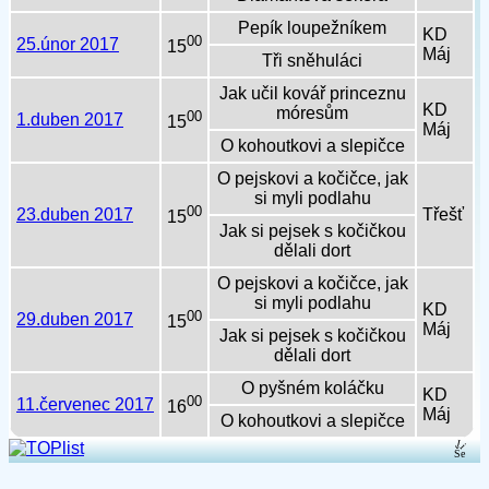
Pepík loupežníkem
KD
00
25.únor 2017
15
Máj
Tři sněhuláci
Jak učil kovář princeznu
KD
móresům
00
1.duben 2017
15
Máj
O kohoutkovi a slepičce
O pejskovi a kočičce, jak
si myli podlahu
00
23.duben 2017
Třešť
15
Jak si pejsek s kočičkou
dělali dort
O pejskovi a kočičce, jak
si myli podlahu
KD
00
29.duben 2017
15
Máj
Jak si pejsek s kočičkou
dělali dort
O pyšném koláčku
KD
00
11.červenec 2017
16
Máj
O kohoutkovi a slepičce