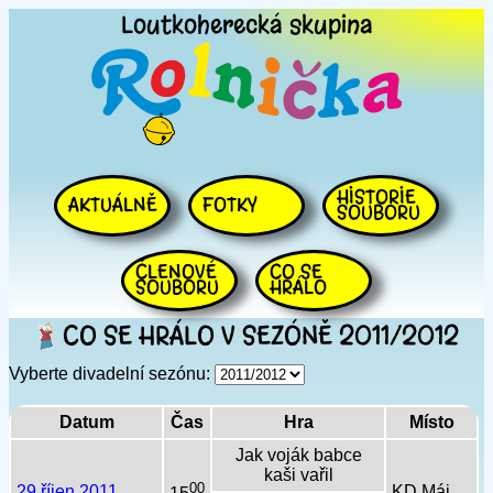
Loutkoherecká
skupina
HISTORIE
AKTUÁLNĚ
FOTKY
SOUBORU
ČLENOVÉ
CO SE
SOUBORU
HRÁLO
CO SE HRÁLO V SEZÓNĚ 2011/2012
Vyberte divadelní sezónu:
Datum
Čas
Hra
Místo
Jak voják babce
kaši vařil
00
29.říjen 2011
KD Máj