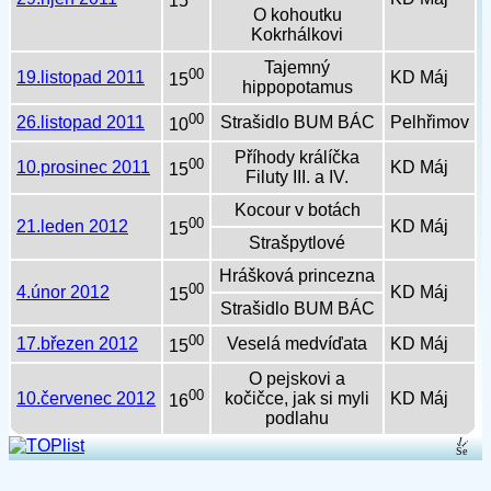
15
O kohoutku
Kokrhálkovi
Tajemný
00
19.listopad 2011
KD Máj
15
hippopotamus
00
26.listopad 2011
Strašidlo BUM BÁC
Pelhřimov
10
Příhody králíčka
00
10.prosinec 2011
KD Máj
15
Filuty III. a IV.
Kocour v botách
00
21.leden 2012
KD Máj
15
Strašpytlové
Hrášková princezna
00
4.únor 2012
KD Máj
15
Strašidlo BUM BÁC
00
17.březen 2012
Veselá medvíďata
KD Máj
15
O pejskovi a
00
10.červenec 2012
kočičce, jak si myli
KD Máj
16
podlahu