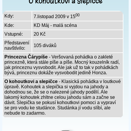
O kohoutkovi a slepičce
00
Kdy:
7.listopad 2009 v 15
Kde:
KD Máj - malá scéna
Vstupné:
20 Kč
Představení
105 diváků
navštívilo:
Princezna Čárypíše
- Veršovaná pohádka o zakleté
princezně, která stále píše a píše. Mocný kouzelník radí,
jak princeznu vysvobodit. Ale jak už to tak v pohádkách
bývá, princeznu dokáže vysvobodit jedině Honza.
O kohoutkovi a slepičce
- Klasická pohádka v loutkové
úpravě. Kohoutek a slepička si vyjdou na jahody a
dohodnou se, že se o nalezené jahody podělí. Ale
lakomý kohoutek zhltne celou jahodu sám a začne se
dávit. Slepička se pokusí kohoutkovi pomoci a vypraví
se pro vodu ke studánce. Studánka jí vodu slíbí, ale
nebude to zadarmo.