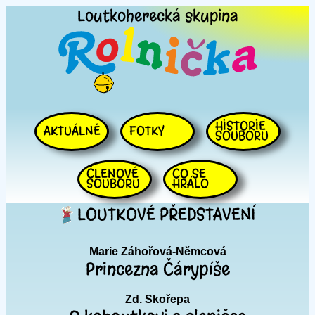
Loutkoherecká
skupina
HISTORIE
AKTUÁLNĚ
FOTKY
SOUBORU
ČLENOVÉ
CO SE
SOUBORU
HRÁLO
LOUTKOVÉ PŘEDSTAVENÍ
Marie Záhořová-Němcová
Princezna Čárypíše
Zd. Skořepa