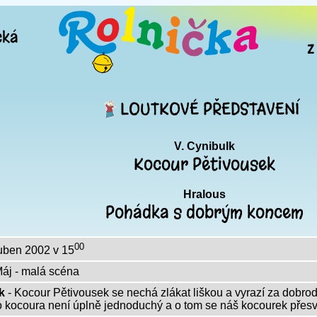
cká
z
LOUTKOVÉ PŘEDSTAVENÍ
V. Cynibulk
Kocour Pětivousek
Hralous
Pohádka s dobrým koncem
00
uben 2002 v 15
áj - malá scéna
k
- Kocour Pětivousek se nechá zlákat liškou a vyrazí za dobrod
 kocoura není úplně jednoduchý a o tom se náš kocourek přesvě