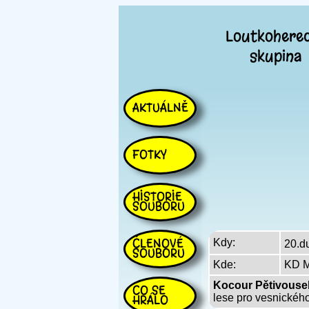
Loutkohere
skupina
AKTUÁLNĚ
FOTKY
HISTORIE
SOUBORU
ČLENOVÉ
Kdy:
20.d
SOUBORU
Kde:
KD M
Kocour Pětivouse
CO SE
HRÁLO
lese pro vesnického