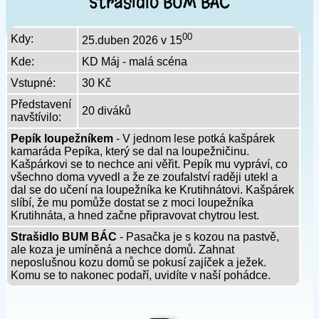
Strašidlo BUM BÁC
00
Kdy:
25.duben 2026 v 15
Kde:
KD Máj - malá scéna
Vstupné:
30 Kč
Představení
20 diváků
navštívilo:
Pepík loupežníkem
- V jednom lese potká kašpárek
kamaráda Pepíka, který se dal na loupežničinu.
Kašpárkovi se to nechce ani věřit. Pepík mu vypráví, co
všechno doma vyvedl a že ze zoufalství raději utekl a
dal se do učení na loupežníka ke Krutihnátovi. Kašpárek
slíbí, že mu pomůže dostat se z moci loupežníka
Krutihnáta, a hned začne připravovat chytrou lest.
Strašidlo BUM BÁC
- Pasačka je s kozou na pastvě,
ale koza je umíněná a nechce domů. Zahnat
neposlušnou kozu domů se pokusí zajíček a ježek.
Komu se to nakonec podaří, uvidíte v naší pohádce.