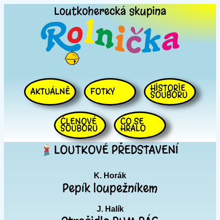
Loutkoherecká
skupina
HISTORIE
AKTUÁLNĚ
FOTKY
SOUBORU
ČLENOVÉ
CO SE
SOUBORU
HRÁLO
LOUTKOVÉ PŘEDSTAVENÍ
K. Horák
Pepík loupežníkem
J. Halík